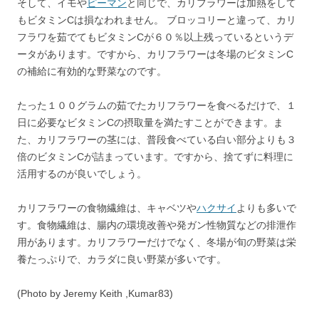
そして、イモや
ピーマン
と同じで、カリフラワーは加熱をして
もビタミンCは損なわれません。 ブロッコリーと違って、カリ
フラワを茹でてもビタミンCが６０％以上残っているというデ
ータがあります。ですから、カリフラワーは冬場のビタミンC
の補給に有効的な野菜なのです。
たった１００グラムの茹でたカリフラワーを食べるだけで、１
日に必要なビタミンCの摂取量を満たすことができます。ま
た、カリフラワーの茎には、普段食べている白い部分よりも３
倍のビタミンCが詰まっています。ですから、捨てずに料理に
活用するのが良いでしょう。
カリフラワーの食物繊維は、キャベツや
ハクサイ
よりも多いで
す。食物繊維は、腸内の環境改善や発ガン性物質などの排泄作
用があります。カリフラワーだけでなく、冬場が旬の野菜は栄
養たっぷりで、カラダに良い野菜が多いです。
(Photo by Jeremy Keith ,Kumar83)