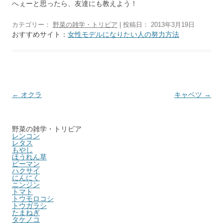
へぇーと思ったら、友達にも教えよう！
カテゴリー：
野菜の雑学・トリビア
| 投稿日：
2013年3月19日
おすすめサイト：
女性モデルになりたい人の努力方法
投稿ナビゲーション
←
オクラ
キャベツ
→
野菜の雑学・トリビア
レンコン
レタス
もやし
ほうれん草
ピーマン
ハクサイ
にんにく
ニンジン
トマト
トウモロコシ
トウガラシ
たまねぎ
タケノコ